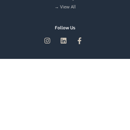
View All →
Follow Us
Our Branches
UNITED ARAB EMIRATES | OMAN | SAUDI ARABIA | INDIA