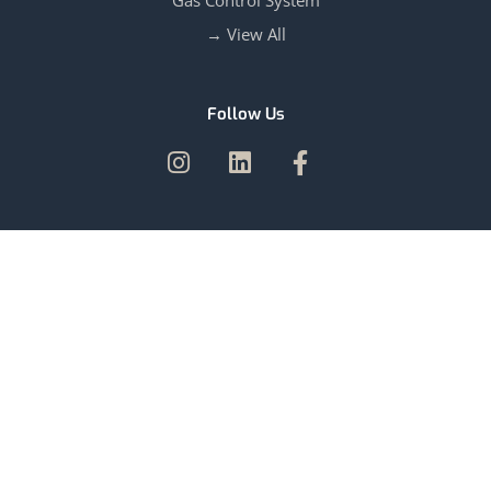
Gas Control System
View All →
Follow Us
Our Branches
UNITED ARAB EMIRATES | OMAN | SAUDI ARABIA | INDIA